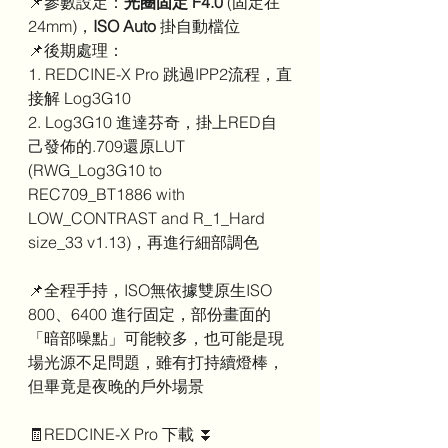
📌參數設定：
光圈固定 F4.0
 (固定在
24mm)，
ISO Auto
 掛自動檔位
📌後期處理：
1. REDCINE-X Pro 跳過IPP2流程，直
接解 Log3G10
2. Log3G10 進達芬奇，掛上RED自
己發佈的.709還原LUT 
(RWG_Log3G10 to 
REC709_BT1886 with 
LOW_CONTRAST and R_1_Hard 
size_33 v1.13)，再進行細部調色
📌全程手持，ISO無依據雙原生ISO 
800、6400 進行固定，部份畫面的
「暗部噪點」可能較多，也可能是現
場光源不足問題，雖有打持續燈棒，
但畢竟是夜晚的戶外場景
🧾REDCINE-X Pro 下載 ⏬