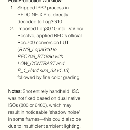
Post-Production Workflow:
Skipped IPP2 process in 
REDCINE-X Pro, directly 
decoded to Log3G10
Imported Log3G10 into DaVinci 
Resolve, applied RED's official 
Rec.709 conversion LUT 
(
RWG_Log3G10 to 
REC709_BT1886 with 
LOW_CONTRAST and 
R_1_Hard size_33 v1.13
), 
followed by fine color grading
Notes: 
Shot entirely handheld. ISO 
was not fixed based on dual native 
ISOs (800 or 6400), which may 
result in noticeable "shadow noise" 
in some frames—this could also be 
due to insufficient ambient lighting. 