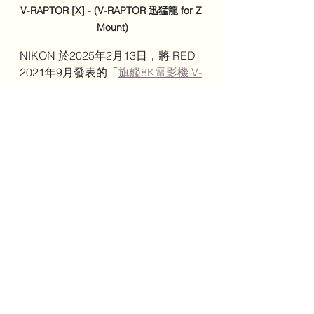
V-RAPTOR [X] - (V-RAPTOR 迅猛龍 for Z 
Mount)
NIKON 於2025年2月13日，將 RED 
2021年9月發表的「
旗艦8K電影機 V-
RAPTOR
」——迅猛龍，加上了
「Z 
接環」版本（
V-RAPTOR [X]
)
，單機
身售價約89萬台幣。
攝影
查看全部
最新文章