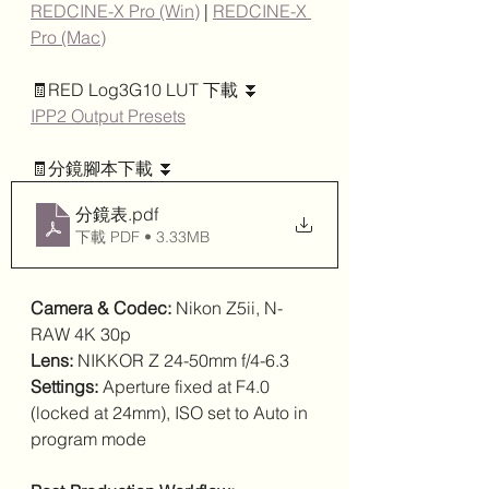
REDCINE-X Pro (Win)
 | 
REDCINE-X 
Pro (Mac)
🧾RED Log3G10 LUT 下載 ⏬
IPP2 Output Presets
🧾分鏡腳本下載 ⏬
分鏡表
.pdf
下載 PDF • 3.33MB
Camera & Codec:
 Nikon Z5ii, N-
RAW 4K 30p
Lens:
 NIKKOR Z 24-50mm f/4-6.3
Settings:
 Aperture fixed at F4.0 
(locked at 24mm), ISO set to Auto in 
program mode