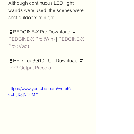
Although continuous LED light 
wands were used, the scenes were 
shot outdoors at night.
🧾REDCINE-X Pro Download ⏬
REDCINE-X Pro (Win)
 | 
REDCINE-X 
Pro (Mac)
🧾RED Log3G10 LUT Download ⏬
IPP2 Output Presets
https://www.youtube.com/watch?
v=LJKojNikkME